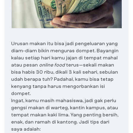
Urusan makan itu bisa jadi pengeluaran yang
diam-diam bikin menguras dompet. Bayangin
kalau setiap hari kamu jajan di tempat mahal
atau pesan
online food
terus—sekali makan
bisa habis 30 ribu, dikali 3 kali sehari, sebulan
udah berapa tuh? Padahal, kamu bisa tetap
kenyang tanpa harus mengorbankan isi
dompet.
Ingat, kamu masih mahasiswa, jadi gak perlu
gengsi makan di warteg, kantin kampus, atau
tempat makan kaki lima. Yang penting bersih,
enak, dan ramah di kantong. Jadi tips dari
saya adalah: