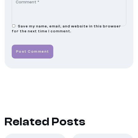
Save my name, email, and website in this browser
for the next time I comment.
Post Comment
Related Posts