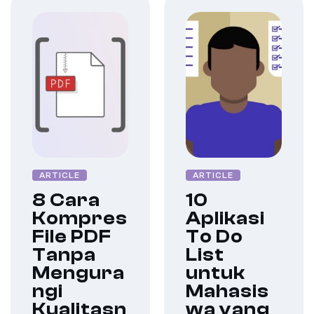
ARTICLE
ARTICLE
8 Cara
10
Kompres
Aplikasi
File PDF
To Do
Tanpa
List
Mengura
untuk
ngi
Mahasis
Kualitasn
wa yang