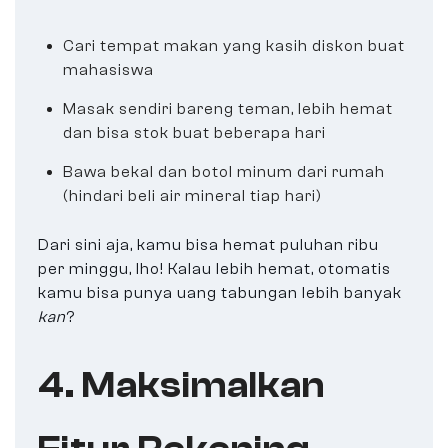
Cari tempat makan yang kasih diskon buat
mahasiswa
Masak sendiri bareng teman, lebih hemat
dan bisa stok buat beberapa hari
Bawa bekal dan botol minum dari rumah
(hindari beli air mineral tiap hari)
Dari sini aja, kamu bisa hemat puluhan ribu
per minggu, lho! Kalau lebih hemat, otomatis
kamu bisa punya uang tabungan lebih banyak
kan
?
4. Maksimalkan