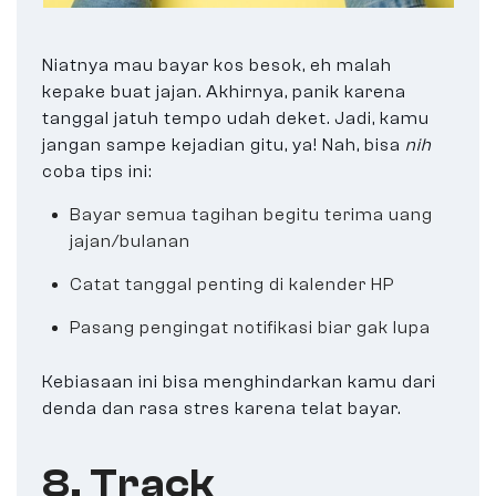
Niatnya mau bayar kos besok, eh malah
kepake buat jajan. Akhirnya, panik karena
tanggal jatuh tempo udah deket. Jadi, kamu
jangan sampe kejadian gitu, ya! Nah, bisa
nih
coba tips ini:
Bayar semua tagihan begitu terima uang
jajan/bulanan
Catat tanggal penting di kalender HP
Pasang pengingat notifikasi biar gak lupa
Kebiasaan ini bisa menghindarkan kamu dari
denda dan rasa stres karena telat bayar.
8. Track