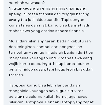
nambah wawasan?
Ngatur keuangan emang nggak gampang,
apalagi di masa transisi dari tinggal bareng
orang tua jadi hidup sendiri. Tapi dengan
konsistensi dan niat, kamu bisa banget jadi
mahasiswa yang cerdas secara finansial.
Mulai dari bikin anggaran, bedain kebutuhan
dan keinginan, sampai cari penghasilan
tambahan—semua ini adalah bagian dari tips
mengelola keuangan untuk mahasiswa yang
wajib kamu coba. Ingat, hidup hemat bukan
berarti hidup susah, tapi hidup lebih bijak dan
terarah.
Tapi, biar kamu bisa lebih lancar dalam
mengelola keuangan sekaligus aktivitas
belajarmu selama kuliah, kamu juga harus
pikirkan laptopnya. Dengan laptop yang tepat