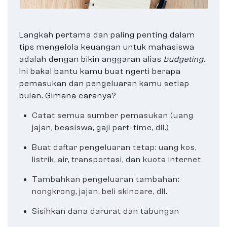
Langkah pertama dan paling penting dalam
tips mengelola keuangan untuk mahasiswa
adalah dengan bikin anggaran alias
budgeting
.
Ini bakal bantu kamu buat ngerti berapa
pemasukan dan pengeluaran kamu setiap
bulan. Gimana caranya?
Catat semua sumber pemasukan (uang
jajan, beasiswa, gaji part-time, dll.)
Buat daftar pengeluaran tetap: uang kos,
listrik, air, transportasi, dan kuota internet
Tambahkan pengeluaran tambahan:
nongkrong, jajan, beli skincare, dll.
Sisihkan dana darurat dan tabungan