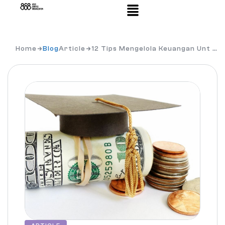
Home
Blog
Article
12 Tips Mengelola Keuangan Unt …