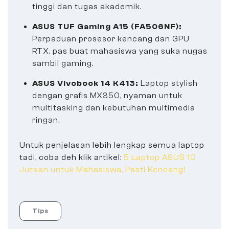
tinggi dan tugas akademik.
ASUS TUF Gaming A15 (FA506NF):
Perpaduan prosesor kencang dan GPU
RTX, pas buat mahasiswa yang suka nugas
sambil gaming.
ASUS Vivobook 14 K413:
Laptop stylish
dengan grafis MX350, nyaman untuk
multitasking dan kebutuhan multimedia
ringan.
Untuk penjelasan lebih lengkap semua laptop
tadi, coba deh klik artikel:
5 Laptop ASUS 10
Jutaan untuk Mahasiswa, Pasti Kencang!
Tips