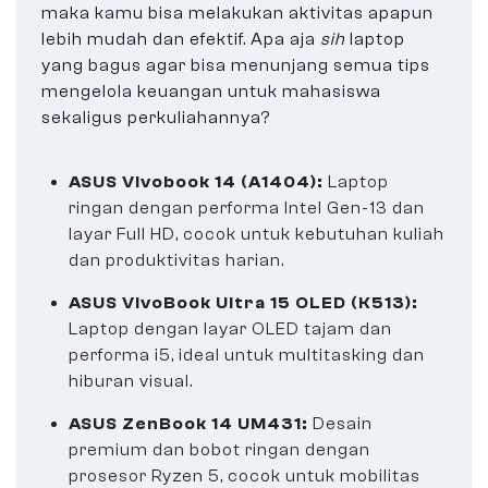
maka kamu bisa melakukan aktivitas apapun
lebih mudah dan efektif. Apa aja
sih
laptop
yang bagus agar bisa menunjang semua tips
mengelola keuangan untuk mahasiswa
sekaligus perkuliahannya?
ASUS Vivobook 14 (A1404):
Laptop
ringan dengan performa Intel Gen-13 dan
layar Full HD, cocok untuk kebutuhan kuliah
dan produktivitas harian.
ASUS VivoBook Ultra 15 OLED (K513):
Laptop dengan layar OLED tajam dan
performa i5, ideal untuk multitasking dan
hiburan visual.
ASUS ZenBook 14 UM431:
Desain
premium dan bobot ringan dengan
prosesor Ryzen 5, cocok untuk mobilitas