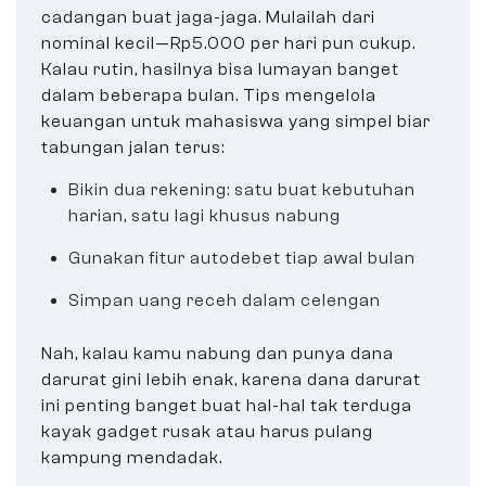
cadangan buat jaga-jaga. Mulailah dari
nominal kecil—Rp5.000 per hari pun cukup.
Kalau rutin, hasilnya bisa lumayan banget
dalam beberapa bulan. Tips mengelola
keuangan untuk mahasiswa yang simpel biar
tabungan jalan terus:
Bikin dua rekening: satu buat kebutuhan
harian, satu lagi khusus nabung
Gunakan fitur autodebet tiap awal bulan
Simpan uang receh dalam celengan
Nah, kalau kamu nabung dan punya dana
darurat gini lebih enak, karena dana darurat
ini penting banget buat hal-hal tak terduga
kayak gadget rusak atau harus pulang
kampung mendadak.