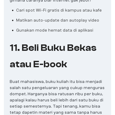
gimana caranya biar internet gak jebol?
Cari spot Wi-Fi gratis di kampus atau kafe
Matikan auto-update dan autoplay video
Gunakan mode hemat data di aplikasi
11. Beli Buku Bekas
atau E-book
Buat mahasiswa, buku kuliah itu bisa menjadi
salah satu pengeluaran yang cukup menguras
dompet. Harganya bisa ratusan ribu per buku,
apalagi kalau harus beli lebih dari satu buku di
setiap semesternya. Tapi tenang, kamu bisa
tetap dapetin materi yang sama tanpa harus