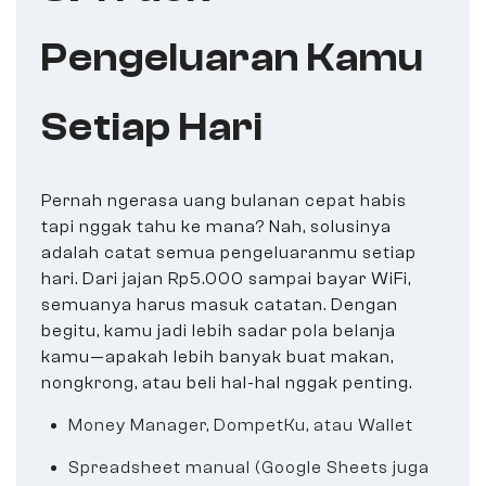
Pengeluaran Kamu
Setiap Hari
Pernah ngerasa uang bulanan cepat habis
tapi nggak tahu ke mana? Nah, solusinya
adalah catat semua pengeluaranmu setiap
hari. Dari jajan Rp5.000 sampai bayar WiFi,
semuanya harus masuk catatan. Dengan
begitu, kamu jadi lebih sadar pola belanja
kamu—apakah lebih banyak buat makan,
nongkrong, atau beli hal-hal nggak penting.
Money Manager, DompetKu, atau Wallet
Spreadsheet manual (Google Sheets juga