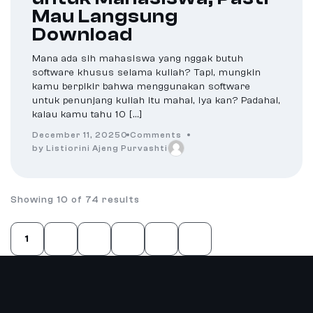
Mau Langsung
Download
Mana ada sih mahasiswa yang nggak butuh
software khusus selama kuliah? Tapi, mungkin
kamu berpikir bahwa menggunakan software
untuk penunjang kuliah itu mahal, iya kan? Padahal,
kalau kamu tahu 10 […]
December 11, 2025
0 Comments
by Listiorini Ajeng Purvashti
Showing 10 of 74 results
1
2
3
…
8