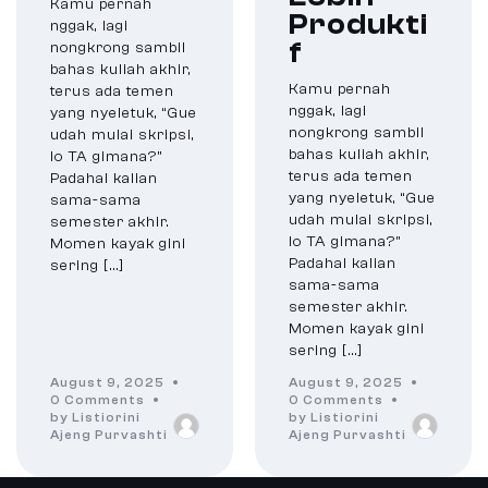
Kamu pernah
Produkti
nggak, lagi
f
nongkrong sambil
bahas kuliah akhir,
Kamu pernah
terus ada temen
nggak, lagi
yang nyeletuk, “Gue
nongkrong sambil
udah mulai skripsi,
bahas kuliah akhir,
lo TA gimana?”
terus ada temen
Padahal kalian
yang nyeletuk, “Gue
sama-sama
udah mulai skripsi,
semester akhir.
lo TA gimana?”
Momen kayak gini
Padahal kalian
sering […]
sama-sama
semester akhir.
Momen kayak gini
sering […]
August 9, 2025
August 9, 2025
0 Comments
0 Comments
by Listiorini
by Listiorini
Ajeng Purvashti
Ajeng Purvashti