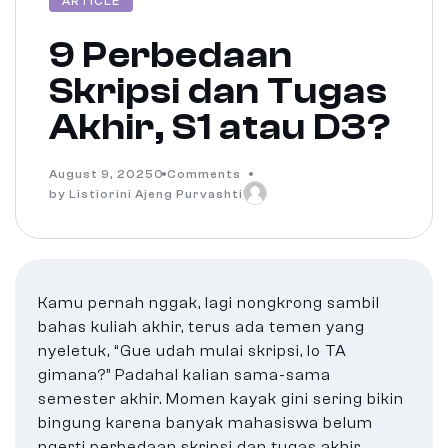
ARTICLE
9 Perbedaan
Skripsi dan Tugas
Akhir, S1 atau D3?
August 9, 2025
0 Comments
by Listiorini Ajeng Purvashti
Kamu pernah nggak, lagi nongkrong sambil
bahas kuliah akhir, terus ada temen yang
nyeletuk, “Gue udah mulai skripsi, lo TA
gimana?” Padahal kalian sama-sama
semester akhir. Momen kayak gini sering bikin
bingung karena banyak mahasiswa belum
ngerti perbedaan skripsi dan tugas akhir,