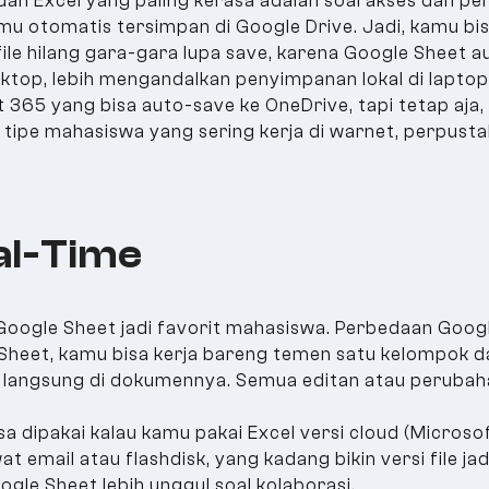
an Excel yang paling kerasa adalah soal akses dan pe
mu otomatis tersimpan di Google Drive. Jadi, kamu bisa
file hilang gara-gara lupa save, karena Google Sheet a
sktop, lebih mengandalkan penyimpanan lokal di lapt
ft 365 yang bisa auto-save ke OneDrive, tapi tetap aj
 tipe mahasiswa yang sering kerja di warnet, perpusta
al-Time
a Google Sheet jadi favorit mahasiswa. Perbedaan Goog
e Sheet, kamu bisa kerja bareng temen satu kelompok d
 langsung di dokumennya. Semua editan atau perubahan 
isa dipakai kalau kamu pakai Excel versi cloud (Microso
at email atau flashdisk, yang kadang bikin versi file ja
gle Sheet lebih unggul soal kolaborasi.