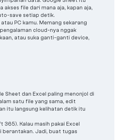
nyimpanan data. Google Sheet itu
 akses file dari mana aja, kapan aja,
uto-save setiap detik.
op atau PC kamu. Memang sekarang
a, pengalaman cloud-nya nggak
kaan, atau suka ganti-ganti device,
le Sheet dan Excel paling menonjol di
alam satu file yang sama, edit
itu langsung kelihatan detik itu
ft 365). Kalau masih pakai Excel
di berantakan. Jadi, buat tugas