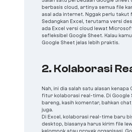
Salah satu perbedaan Google Sheet d
berbasis cloud, artinya semua file ka
asal ada internet. Nggak perlu takut 
Sedangkan Excel, terutama versi de
ada Excel versi cloud lewat Microso
sefleksibel Google Sheet. Kalau kamu
Google Sheet jelas lebih praktis.
2. Kolaborasi Re
Nah, ini dia salah satu alasan kenap
fitur kolaborasi real-time. Di Googl
bareng, kasih komentar, bahkan chat
juga.
Di Excel, kolaborasi real-time baru b
desktop, biasanya harus kirim file lew
kelompok atau proyek organisasi, Goo