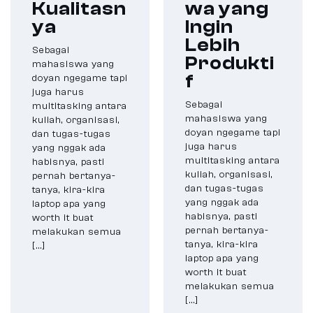
Kualitasn
wa yang
ya
Ingin
Lebih
Sebagai
Produkti
mahasiswa yang
f
doyan ngegame tapi
juga harus
Sebagai
multitasking antara
mahasiswa yang
kuliah, organisasi,
doyan ngegame tapi
dan tugas-tugas
juga harus
yang nggak ada
multitasking antara
habisnya, pasti
kuliah, organisasi,
pernah bertanya-
dan tugas-tugas
tanya, kira-kira
yang nggak ada
laptop apa yang
habisnya, pasti
worth it buat
pernah bertanya-
melakukan semua
tanya, kira-kira
[…]
laptop apa yang
worth it buat
melakukan semua
[…]