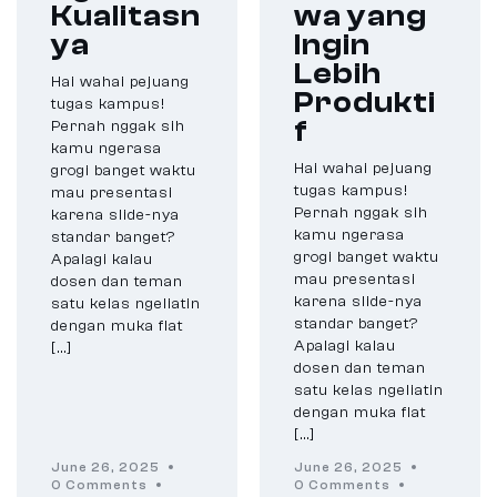
Kualitasn
wa yang
ya
Ingin
Lebih
Hai wahai pejuang
Produkti
tugas kampus!
f
Pernah nggak sih
kamu ngerasa
Hai wahai pejuang
grogi banget waktu
tugas kampus!
mau presentasi
Pernah nggak sih
karena slide-nya
kamu ngerasa
standar banget?
grogi banget waktu
Apalagi kalau
mau presentasi
dosen dan teman
karena slide-nya
satu kelas ngeliatin
standar banget?
dengan muka flat
Apalagi kalau
[…]
dosen dan teman
satu kelas ngeliatin
dengan muka flat
[…]
June 26, 2025
June 26, 2025
0 Comments
0 Comments