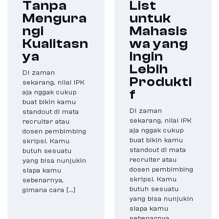
Tanpa
List
Mengura
untuk
ngi
Mahasis
Kualitasn
wa yang
ya
Ingin
Lebih
Di zaman
Produkti
sekarang, nilai IPK
f
aja nggak cukup
buat bikin kamu
Di zaman
standout di mata
sekarang, nilai IPK
recruiter atau
aja nggak cukup
dosen pembimbing
buat bikin kamu
skripsi. Kamu
standout di mata
butuh sesuatu
recruiter atau
yang bisa nunjukin
dosen pembimbing
siapa kamu
skripsi. Kamu
sebenarnya,
butuh sesuatu
gimana cara […]
yang bisa nunjukin
siapa kamu
sebenarnya,