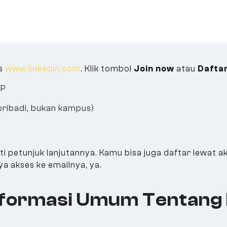
us
www.linkedin.com
. Klik tombol
Join now
atau
Dafta
TP
 pribadi, bukan kampus)
uti petunjuk lanjutannya. Kamu bisa juga daftar lewat a
a akses ke emailnya, ya.
nformasi Umum Tentang